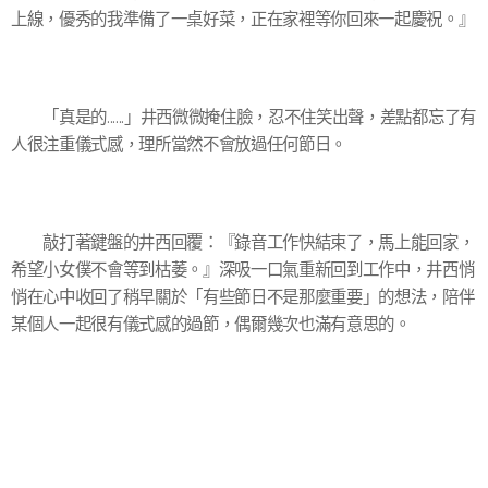
上線，優秀的我準備了一桌好菜，正在家裡等你回來一起慶祝。』
「真是的......」井西微微掩住臉，忍不住笑出聲，差點都忘了有
人很注重儀式感，理所當然不會放過任何節日。
敲打著鍵盤的井西回覆：『錄音工作快結束了，馬上能回家，
希望小女僕不會等到枯萎。』深吸一口氣重新回到工作中，井西悄
悄在心中收回了稍早關於「有些節日不是那麼重要」的想法，陪伴
某個人一起很有儀式感的過節，偶爾幾次也滿有意思的。