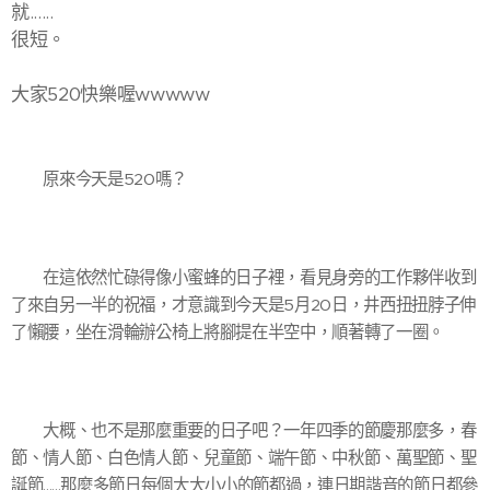
就......
很短。
大家520快樂喔wwwww
原來今天是520嗎？
在這依然忙碌得像小蜜蜂的日子裡，看見身旁的工作夥伴收到
了來自另一半的祝福，才意識到今天是5月20日，井西扭扭脖子伸
了懶腰，坐在滑輪辦公椅上將腳提在半空中，順著轉了一圈。
大概、也不是那麼重要的日子吧？一年四季的節慶那麼多，春
節、情人節、白色情人節、兒童節、端午節、中秋節、萬聖節、聖
誕節......那麼多節日每個大大小小的節都過，連日期諧音的節日都參