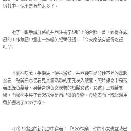
與其中，似乎是有些太多了。
撇了一眼手譏屏幕的井西注視了鎖屏上的合照一會，難得在嚴
肅的工作氛圍中露出一抹暖笑輕聲低語：「今天應該有記得吃飯
吧？」
才剛在唸著，手機馬上傳來通知，井西幾乎是分秒不差的拿起
查看，點開訊息便看見某個熟悉的面孔映入眼簾，照片訊息中是戴
著墨綠色髮帶、身著青綠色女僕裝的短髮女孩，女孩手上端著餐
盤，而餐盤中裝了看起來像是自己做的食物，食物表面上貌似還用
番茄醬寫了520字樣。
叮咚！跳出的新訊息中寫著：『520快樂！你的小女僕盆栽已