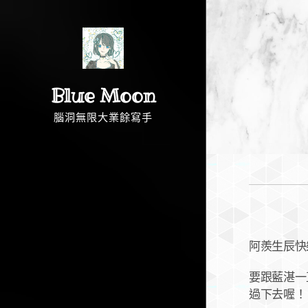
Blue Moon
腦洞無限大業餘寫手
阿羨生辰快
要跟藍湛一
過下去喔