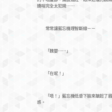
嬌喘完全太犯規⋯⋯
常常讓藍忘機理智斷線－－
「魏嬰⋯⋯」
「在呢！」
「唔！」藍忘機低垂下臉來皺起了眉頭
惑。