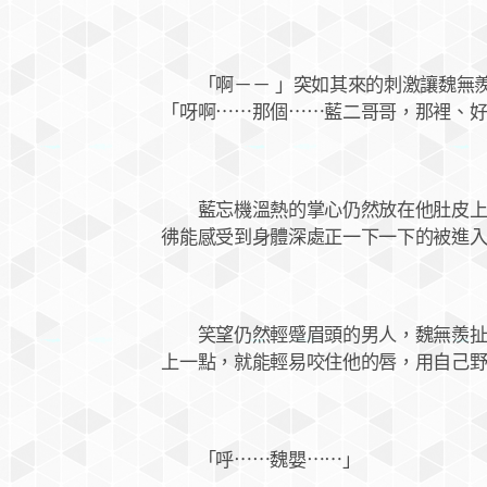
「啊－－ 」突如其來的刺激讓魏無羨
「呀啊⋯⋯那個⋯⋯藍二哥哥，那裡、
藍忘機溫熱的掌心仍然放在他肚皮上，
彿能感受到身體深處正一下一下的被進
笑望仍然輕蹙眉頭的男人，魏無羨扯著
上一點，就能輕易咬住他的唇，用自己
「呼⋯⋯魏嬰⋯⋯」