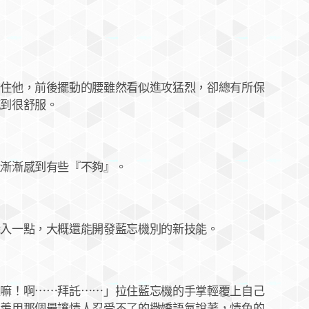
他，前後擺動的腰雖然看似進攻猛烈，卻總有所保
感到很舒服。
漸漸感到有些『不夠』。
一點，大概還能開發藍忘機別的新技能。
！啊⋯⋯拜託⋯⋯」拉住藍忘機的手掌輕覆上自己
無羨用那個最讓情人忍受不了的撒嬌語氣說著，情色的