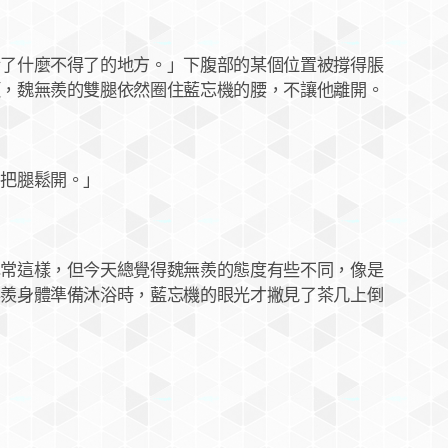
什麼不得了的地方。」下腹部的某個位置被撐得脹
頭，魏無羨的雙腿依然圈住藍忘機的腰，不讓他離開。
把腿鬆開。」
這樣，但今天總覺得魏無羨的態度有些不同，像是
無羨身體準備沐浴時，藍忘機的眼光才撇見了茶几上倒