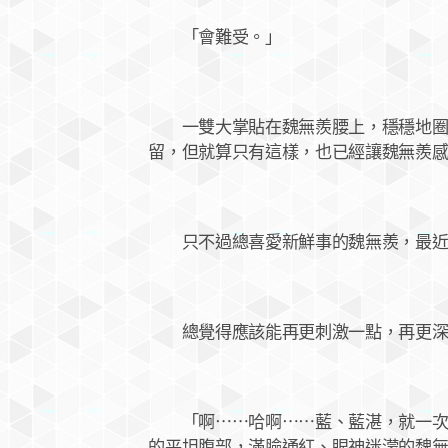
「會難受。」
一雙大掌貼在魏無羨腰上，穩穩地圈住
留，但就算只有這樣，也已經讓魏無羨
只不過總喜愛新鮮事的魏無羨，最近
總覺得應該能再更刺激一點，再更深入
「啊⋯⋯哈啊⋯⋯藍、藍湛，就一次嘛
的平坦腹部，滿臉通紅、眼神迷濛的魏