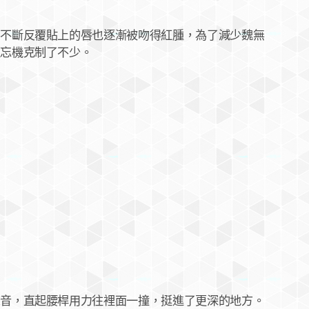
斷反覆貼上的唇也逐漸被吻得紅腫，為了減少魏無
藍忘機克制了不少。
，直起腰桿用力往裡面一撞，挺進了更深的地方。