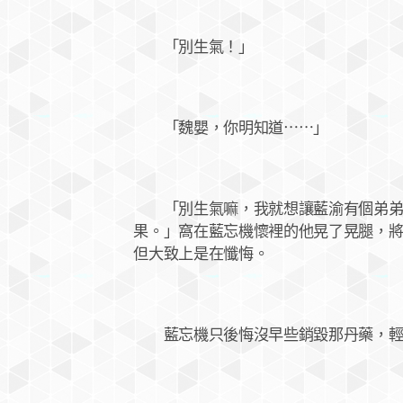
「別生氣！」
「魏嬰，你明知道⋯⋯」
「別生氣嘛，我就想讓藍渝有個弟弟妹
果。」窩在藍忘機懷裡的他晃了晃腿，
但大致上是在懺悔。
藍忘機只後悔沒早些銷毀那丹藥，輕