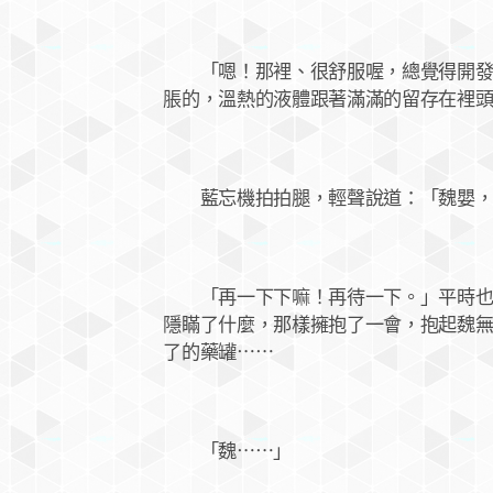
「嗯！那裡、很舒服喔，總覺得開發了
脹的，溫熱的液體跟著滿滿的留存在裡
藍忘機拍拍腿，輕聲說道：「魏嬰，
「再一下下嘛！再待一下。」平時也常
隱瞞了什麼，那樣擁抱了一會，抱起魏
了的藥罐⋯⋯
「魏⋯⋯」