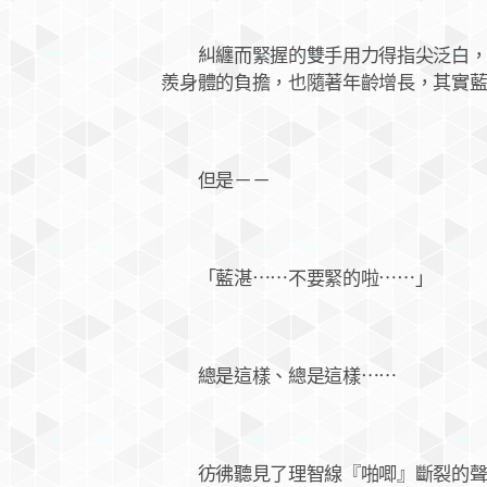
糾纏而緊握的雙手用力得指尖泛白，不
羨身體的負擔，也隨著年齡增長，其實
但是－－
「藍湛⋯⋯不要緊的啦⋯⋯」
總是這樣、總是這樣⋯⋯
彷彿聽見了理智線『啪唧』斷裂的聲音