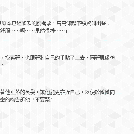
原本已經酸軟的腰繃緊，高高仰起下顎驚叫出聲：
好舒服⋯⋯啊⋯⋯果然很棒⋯⋯」
摸索著、也跟著將自己的手貼了上去，隔著肌膚彷
入。
他垂落的長髮，讓他能更靠近自己，以便於微微向
野蠻的吻告訴他『不要緊』。