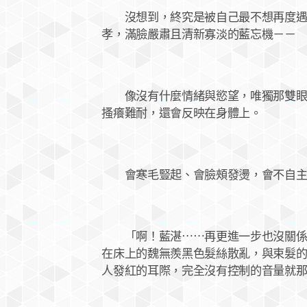
沒想到，終究是被自己最不想再度遇上
孝，滿臉嚴肅且清新寡淡的藍忘機－－
像沒有什麼情緒與慾望，唯獨那雙眼睛
搔癢難耐，還會反映在身體上。
會寒毛豎起、會臉頰發燙，會不自主
「啊！藍湛⋯⋯再更進一步也沒關係的
在床上的魏無羨黑色髮絲散亂，與束髮
人發紅的耳際，完全沒有控制的音量就