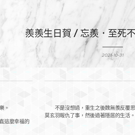
羨羨生日賀 / 忘羨．至死
2021-10-31
樂。
不是沒想過，重生之後魏無羨反覆思考
莫玄羽報仇了事，然後過著隱居的生活
直這麼幸福的
！