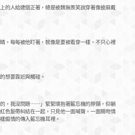
的人給逮個正著，總是被魏無羨笑說穿著像披麻戴
，每每被他盯著，就像是要被看穿一樣，不只心裡
的想要靠近與觸碰。
，我沒問題⋯⋯」緊緊環抱著藍忘機的脖頸，仰躺
的紅色髮帶糾結在一起，只見他一面喊聲，一面親吻情
那樣煽情的傳入藍忘機耳裡。