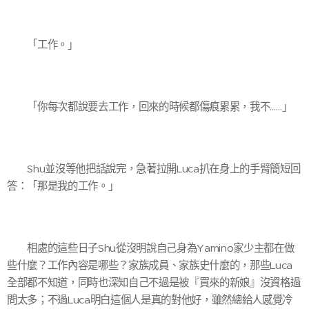
「工作。」
「你每次都說要去工作，回來的時候都傷痕累累，我不……」
Shu並沒等他把話說完，急著拉開Luca扒在身上的手臂簡短回
答：「那是我的工作。」
相處的這些日子Shu從沒明說自己身為Yamino家少主都在做
些什麼？工作內容是哪些？家族成員、家族史什麼的，那些Luca
全部都不知道，同時也深知自己不過是被『買來的新娘』沒資格過
問太多；不過Luca明白這個人是真的對他好，雖然總給人感覺冷