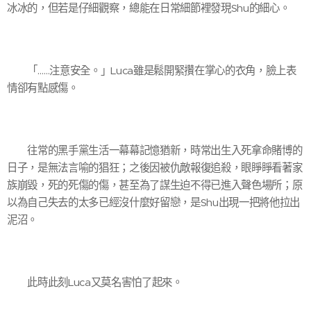
冰冰的，但若是仔細觀察，總能在日常細節裡發現Shu的細心。
「……注意安全。」Luca雖是鬆開緊攢在掌心的衣角，臉上表
情卻有點感傷。
往常的黑手黨生活一幕幕記憶猶新，時常出生入死拿命賭博的
日子，是無法言喻的猖狂；之後因被仇敵報復追殺，眼睜睜看著家
族崩毀，死的死傷的傷，甚至為了謀生迫不得已進入聲色場所；原
以為自己失去的太多已經沒什麼好留戀，是Shu出現一把將他拉出
泥沼。
此時此刻Luca又莫名害怕了起來。