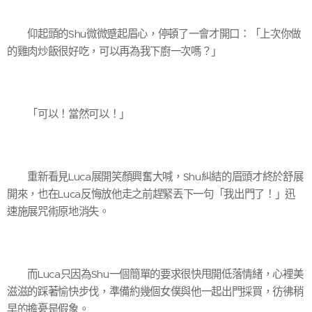
仰起頭的Shu微微蹙起眉心，停頓了一會才開口：「上次你做
的雞肉炒飯很好吃，可以再為我下廚一次嗎？」
「可以！當然可以！」
重新看見Luca展開笑顏興奮大喊，Shu糾結的眉頭才終於舒展
開來，也在Luca反悔放他走之前趕緊丟下一句「我出門了！」迅
速施展咒術原地消失。
而Luca只因為Shu一個簡單的要求很快甩開低落情緒，心裡美
滋滋的踩著愉快步伐，準備約幾個女僕與他一起出門採買，彷彿稍
早的擔憂是假象。