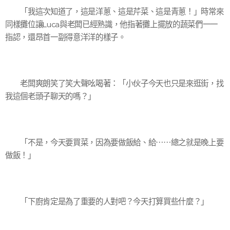
「我這次知道了，這是洋蔥、這是芹菜、這是青蔥！」時常來
同樣攤位讓Luca與老闆已經熟識，他指著攤上擺放的蔬菜們一一
指認，還昂首一副得意洋洋的樣子。
老闆爽朗笑了笑大聲吆喝著：「小伙子今天也只是來逛街，找
我這個老頭子聊天的嗎？」
「不是，今天要買菜，因為要做飯給、給⋯⋯總之就是晚上要
做飯！」
「下廚肯定是為了重要的人對吧？今天打算買些什麼？」