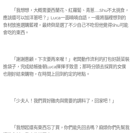
「我想想，大概需要西蘭花、紅蘿蔔、青蔥……Shu不太挑食，
應該還可以加洋蔥吧？」Luca一面喃喃自語，一邊將腦裡想到的
食材放進選購籃裡，最終倒是選了不少自己不吃但他覺得Shu可能
會吃的東西。
「謝謝惠顧，下次要再來喔！」老闆動作流利的打包好蔬菜裝
進袋子，完成結帳後朝Luca揮揮手致意；那時分頭去採買的女僕
也剛好結束購物，在時間上回到約定的地點。
「少夫人！我們買好雞肉與需要的調料了，回家吧！」
「我想起還有東西忘了買，你們能先回去嗎？麻煩你們先幫我