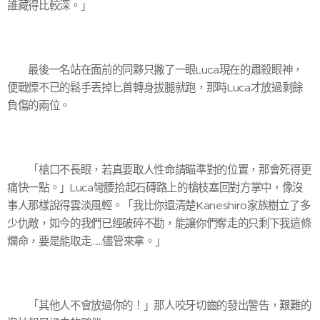
誰藏得比較深。」
最後一名站在面前的同夥只撇了一眼Luca現在的肅殺眼神，
便戰慄不已的鬆手丟掉匕首轉身拔腿就跑，那時Luca才放過剩餘
負傷的兩位。
「槍口不長眼，若真要取人性命請瞄準對的位置，那會死得更
痛快一點。」Luca彎腰拾起石磚路上的槍枝塞回對方掌中，像沒
事人那樣說得雲淡風輕。「我比你還清楚Kaneshiro家族樹立了多
少仇敵，如今的我們已經破碎不勘，能讓你們奪走的只剩下我這條
爛命，要是能取走......儘管來拿。」
「其他人不會放過你的！」那人咬牙切齒的發出警告，艱難的