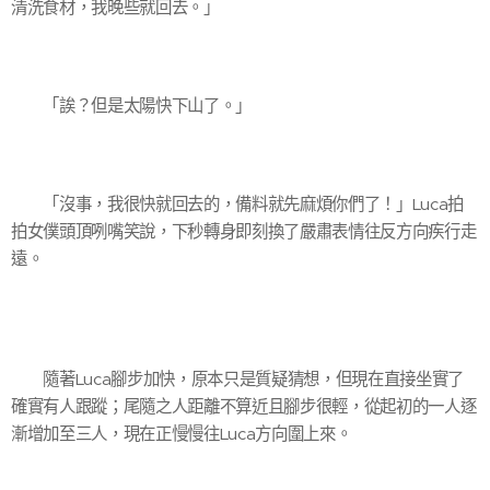
清洗食材，我晚些就回去。」
「誒？但是太陽快下山了。」
「沒事，我很快就回去的，備料就先麻煩你們了！」Luca拍
拍女僕頭頂咧嘴笑說，下秒轉身即刻換了嚴肅表情往反方向疾行走
遠。
隨著Luca腳步加快，原本只是質疑猜想，但現在直接坐實了
確實有人跟蹤；尾隨之人距離不算近且腳步很輕，從起初的一人逐
漸增加至三人，現在正慢慢往Luca方向圍上來。