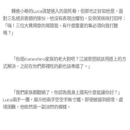
轉進小巷的Luca清楚進入的是死巷，但那也正好如他意，面
對三名絕非善類的傢伙，他沒有表現出懼怕，反倒笑咪咪打招呼：
「嗨！三位大費周章的尾隨我，有什麼重要的事必須向我打聽
嗎？」
「你是Kaneshiro家族的老大對吧？江湖恩怨就該用道上的方
式解決，之前在你們那裡吃的虧也該奉還了。」
「我們家族都翻鍋了，你認為我身上還有什麼能讓你討？」
Luca兩手一攤，展示他兩手空空手無寸鐵，即使被逼到絕境、處
境困難，他依然是一副淡然的模樣。