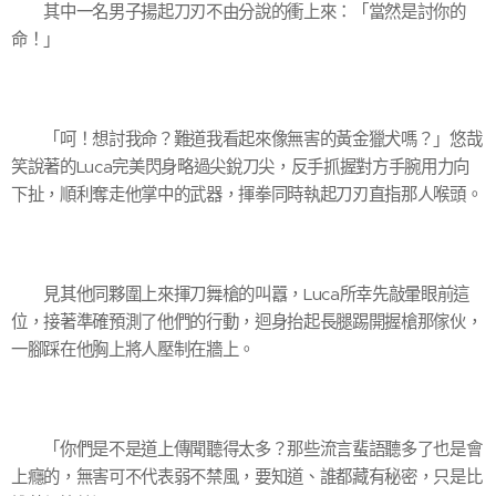
其中一名男子揚起刀刃不由分說的衝上來：「當然是討你的
命！」
「呵！想討我命？難道我看起來像無害的黃金獵犬嗎？」悠哉
笑說著的Luca完美閃身略過尖銳刀尖，反手抓握對方手腕用力向
下扯，順利奪走他掌中的武器，揮拳同時執起刀刃直指那人喉頭。
見其他同夥圍上來揮刀舞槍的叫囂，Luca所幸先敲暈眼前這
位，接著準確預測了他們的行動，迴身抬起長腿踢開握槍那傢伙，
一腳踩在他胸上將人壓制在牆上。
「你們是不是道上傳聞聽得太多？那些流言蜚語聽多了也是會
上癮的，無害可不代表弱不禁風，要知道、誰都藏有秘密，只是比