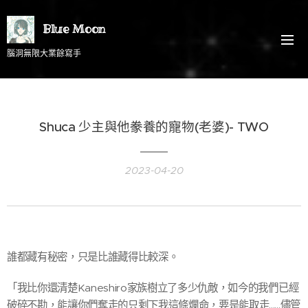
Blue Moon
腦洞無限大業餘寫手
Shuca 少主與他豢養的寵物(老婆)- TWO
2023-04-20
誰都藏有秘密，只是比誰藏得比較深。
「我比你還清楚Kaneshiro家族樹立了多少仇敵，如今的我們已經
破碎不勘，能讓你們奪走的只剩下我這條爛命，要是能取走......儘管