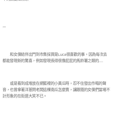
—
和女僕結伴出門到市集採買是Luca很喜歡的事，因為每次去
都能發現新的驚喜，例如發現長得很像屁屁的馬鈴薯之類的……
或是看到成堆放在網籃裡的小黃瓜時，忍不住發出作嘔的聲
音，也曾拿著洋蔥問老闆這棵南瓜怎麼賣，讓跟隨的女僕們當場不
計形象的在街道大笑不已。